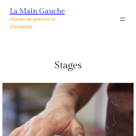
Skip
La Main Gauche
to
Atelier de gravure et
content
d'estampe
Stages