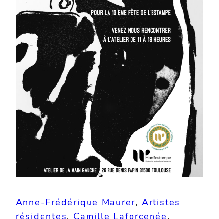
Anne-Frédérique Maurer
, 
Artistes
résidentes
, 
Camille Laforcenée
, 