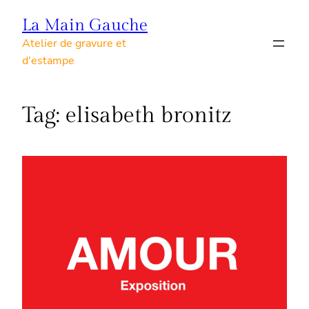
Skip
La Main Gauche
to
Atelier de gravure et
content
d'estampe
Tag:
elisabeth bronitz