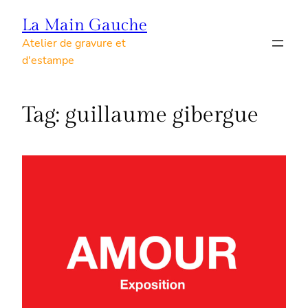
Skip
La Main Gauche
to
Atelier de gravure et
content
d'estampe
Tag:
guillaume gibergue