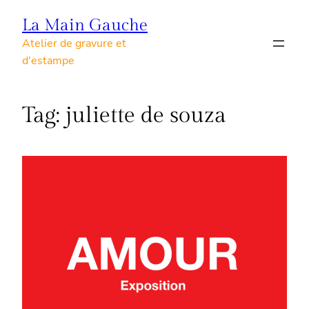
Skip
La Main Gauche
to
Atelier de gravure et
content
d'estampe
Tag:
juliette de souza