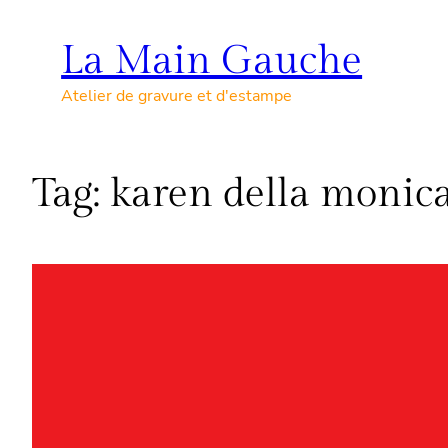
Skip
to
La Main Gauche
content
Atelier de gravure et d'estampe
Tag:
karen della monic