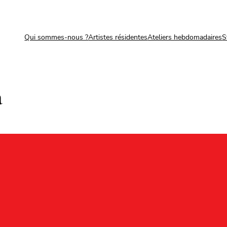
Qui sommes-nous ?
Artistes résidentes
Ateliers hebdomadaires
S
a