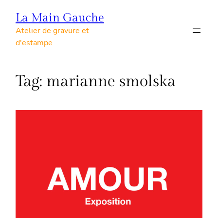
Skip
La Main Gauche
to
Atelier de gravure et
content
d'estampe
Tag:
marianne smolska