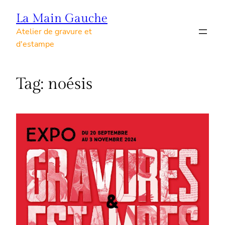
Skip
La Main Gauche
to
Atelier de gravure et
content
d'estampe
Tag:
noésis