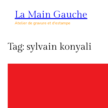
Skip
to
La Main Gauche
content
Atelier de gravure et d'estampe
Tag:
sylvain konyali